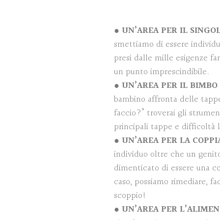
●
UN’AREA PER IL SINGO
smettiamo di essere individ
presi dalle mille esigenze fa
un punto imprescindibile.
●
UN’AREA PER IL BIMBO
bambino affronta delle tappe
faccio?” troverai gli strument
principali tappe e difficoltà 
●
UN’AREA PER LA COPPI
individuo oltre che un genit
dimenticato di essere una co
caso, possiamo rimediare, fac
scoppio!
●
UN’AREA PER L’ALIME