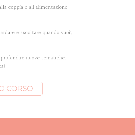
alla coppia e all’alimentazione
uardare e ascoltare quando vuoi;
approfondire nuove tematiche.
ta!
TO CORSO