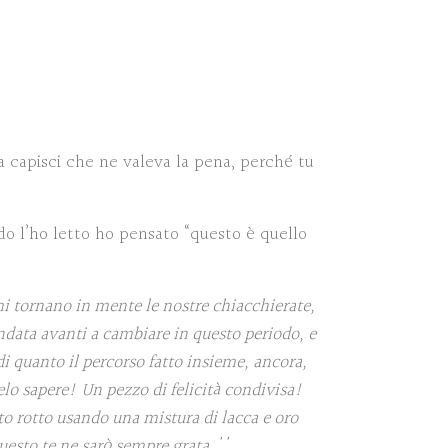
ra capisci che ne valeva la pena, perché tu
do l’ho letto ho pensato “questo è quello
mi tornano in mente le nostre chiacchierate,
ndata avanti a cambiare in questo periodo, e
i quanto il percorso fatto insieme, ancora,
telo sapere! Un pezzo di felicità condivisa!
tto rotto usando una mistura di lacca e oro
uesto te ne sarò sempre grata.''