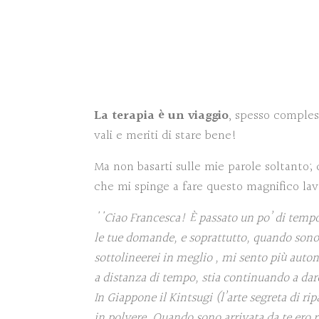
La terapia è un viaggio
, spesso compless
vali e meriti di stare bene!
Ma non basarti sulle mie parole soltanto;
che mi spinge a fare questo magnifico lav
''Ciao Francesca! È passato un po’ di tempo
le tue domande, e soprattutto, quando sono 
sottolineerei in meglio , mi sento più auton
a distanza di tempo, stia continuando a dare 
In Giappone il Kintsugi (l’arte segreta di r
in polvere. Quando sono arrivata da te ero 