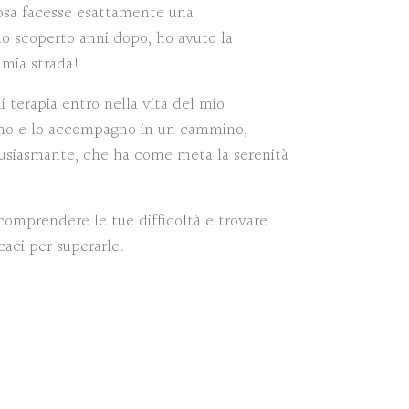
cosa facesse esattamente una
o scoperto anni dopo, ho avuto la
 mia strada!
 terapia entro nella vita del mio
ano e lo accompagno in un cammino,
usiasmante, che ha come meta la serenità
a comprendere le tue difficoltà e trovare
caci per superarle.