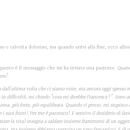
o e talvolta doloroso, ma quando arrivi alla fine, ecco allo
 questo è il messaggio che mi ha inviato una paziente. Quan
oro”.
 dall’ultima volta che ci siamo viste, ma ancora oggi spesso 
in difficoltà, mi chiedo “cosa mi direbbe Francesca?”. Sono a
oma, più forte, più equilibrata. Quando ci penso, mi stupisco d
i suoi frutti! Per me è pazzesco! E sentivo il desiderio di far
iparare la vita) insegna a saldare insieme frammenti di un ogge
rotta, ma insieme abbiamo costruito un vaso fantastico! E di q