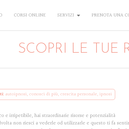
O
CORSI ONLINE
SERVIZI
PRENOTA UNA 
SCOPRI LE TUE 
i:
autoipnosi
,
conosci di più
,
crescita personale
,
ipnosi
co e irripetibile, hai straordinarie risorse e potenzialità
volta non riesci a vederle od utilizzarle e questo ti fa senti