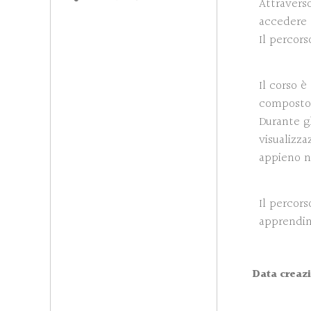
Attraverso
accedere a
Il percors
Il corso è
composto
Durante gl
visualizza
appieno n
Il percor
apprendim
Data creazi