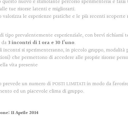
 questo nuovo e stimolante percorso sperimenterai e farai t
lle tue risorse latenti e migliorarti.
o valorizza le esperienze pratiche e le più recenti scoperte
 di tipo prevalentemente esperienziale, con brevi richiami te
 da
3 incontri di 1 ora e 30 l’uno
.
i incontri si sperimenteranno, in piccolo gruppo, modalità p
zioni) che permettono di accedere alle proprie risorse perso
ella vita presente
so prevede un numero di POSTI LIMITATI in modo da favorire 
ento ed un piacevole clima di gruppo.
one: 11 Aprile 2014