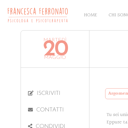
HOME
CHI SON
MARTEDÌ
20
MAGGIO
Argoment
ISCRIVITI
CONTATTI
Tu sei uni
Eppure tal
CONDIVIDI