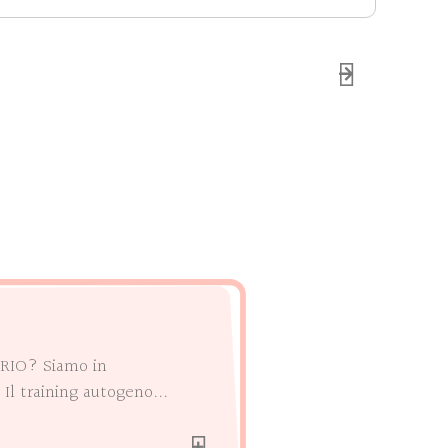
RIO? Siamo in
Il training autogeno...