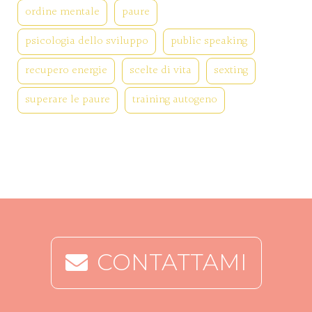
ordine mentale
paure
psicologia dello sviluppo
public speaking
recupero energie
scelte di vita
sexting
superare le paure
training autogeno
CONTATTAMI