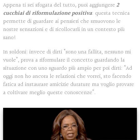
Appena ti sei sfogata del tutto, puoi aggiungere
2
cucchiai di
riformulazione positiva
: questa tecnica
permette di guardare ai pensieri che smuovono le
nostre sensazioni e di ricollocarli in un contesto più
sano!
In soldoni: invece di dirti “sono una fallita, nessuno mi
vuole”, prova a riformulare il concetto guardando la
situazione con uno sguardo più ampio per poi dirti: “Ad
oggi non ho ancora le relazioni che vorrei, sto facendo
fatica ad instaurare amicizie durature ma voglio provare
a coltivare meglio queste conoscenze”.