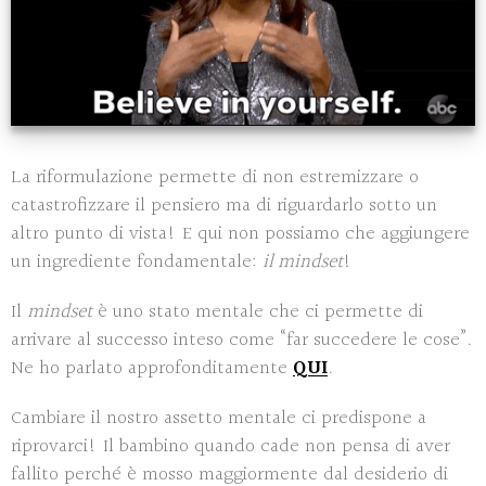
La riformulazione permette di non estremizzare o
catastrofizzare il pensiero ma di riguardarlo sotto un
altro punto di vista! E qui non possiamo che aggiungere
un ingrediente fondamentale:
il mindset
!
Il
mindset
è uno stato mentale che ci permette di
arrivare al successo inteso come “far succedere le cose”.
Ne ho parlato approfonditamente
QUI
.
Cambiare il nostro assetto mentale ci predispone a
riprovarci! Il bambino quando cade non pensa di aver
fallito perché è mosso maggiormente dal desiderio di