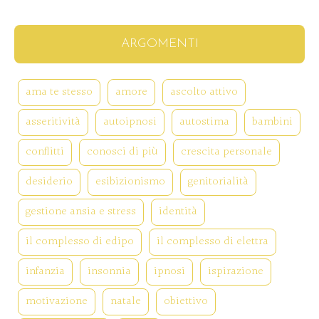
ARGOMENTI
ama te stesso
amore
ascolto attivo
asseritività
autoipnosi
autostima
bambini
conflitti
conosci di più
crescita personale
desiderio
esibizionismo
genitorialità
gestione ansia e stress
identità
il complesso di edipo
il complesso di elettra
infanzia
insonnia
ipnosi
ispirazione
motivazione
natale
obiettivo