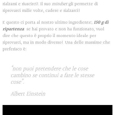
rialzarsi e riuscirci! Il suo
mindset
gli permette di
riprovarci mille volte, cadere e rialzarci!
E questo ci porta al nostro ultimo ingrediente;
150 g di
ripartenza
: se hai provato e non ha funzionato, vuol
dire che questo è proprio il momento ideale per
riprovarci, ma in modo diverso! Una delle massime che
preferisco è:
“
non puoi pretendere che le cose
cambino se continui a fare le stesse
cose”.
Albert Einstein