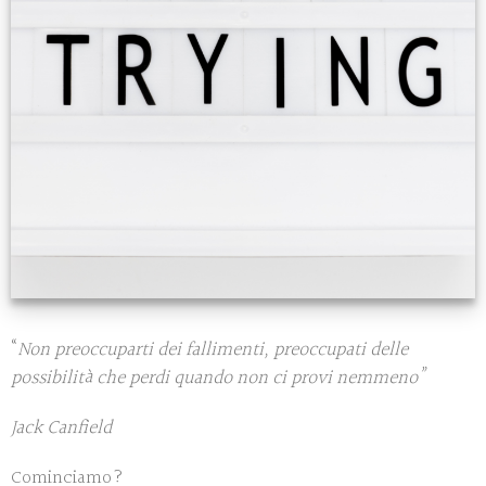
“
Non preoccuparti dei fallimenti, preoccupati delle
possibilità che perdi quando non ci provi nemmeno”
Jack Canfield
Cominciamo?