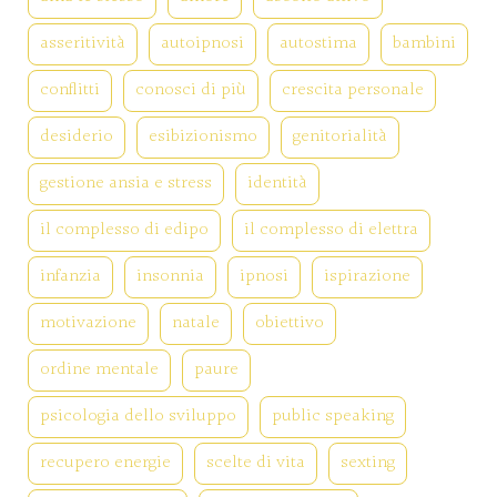
asseritività
autoipnosi
autostima
bambini
conflitti
conosci di più
crescita personale
desiderio
esibizionismo
genitorialità
gestione ansia e stress
identità
il complesso di edipo
il complesso di elettra
infanzia
insonnia
ipnosi
ispirazione
motivazione
natale
obiettivo
ordine mentale
paure
psicologia dello sviluppo
public speaking
recupero energie
scelte di vita
sexting