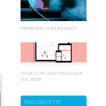
IMPARIAMO A RILASSARCI!
COSA CI FA UNA PSICOLOGA
SUL WEB?
PSICORICETTE