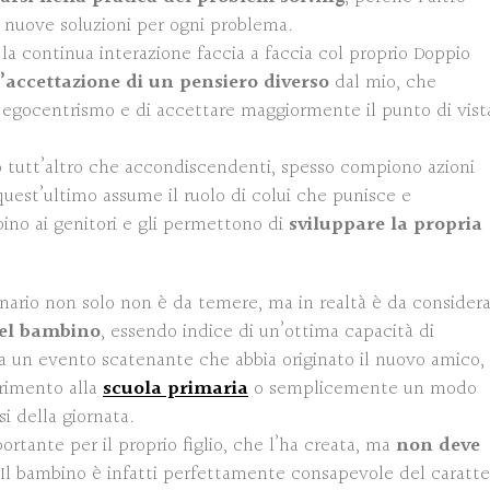
 nuove soluzioni per ogni problema.
, la continua interazione faccia a faccia col proprio Doppio
l’accettazione di un pensiero diverso
dal mio, che
i egocentrismo e di accettare maggiormente il punto di vist
o tutt’altro che accondiscendenti, spesso compiono azioni
est’ultimo assume il ruolo di colui che punisce e
ino ai genitori e gli permettono di
sviluppare la propria
inario non solo non è da temere, ma in realtà è da consider
del bambino
, essendo indice di un’ottima capacità di
ia un evento scatenante che abbia originato il nuovo amico,
erimento alla
scuola primaria
o semplicemente un modo
si della giornata.
portante per il proprio figlio, che l’ha creata, ma
non deve
 Il bambino è infatti perfettamente consapevole del caratte