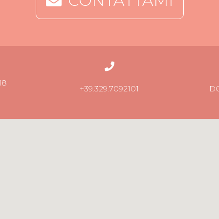
CONTATTAMI
18
+39.329.7092101
D