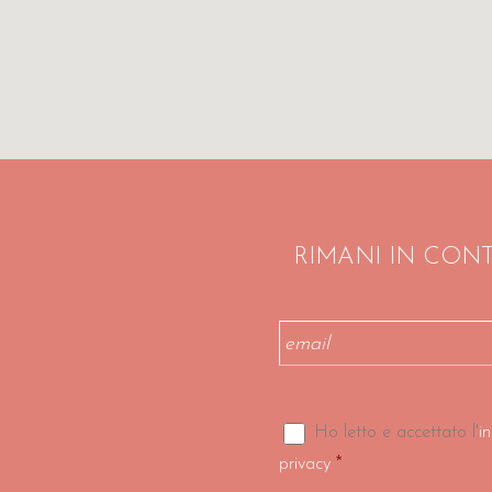
RIMANI IN CON
Email
*
Consenso
*
Ho letto e accettato l'
i
*
privacy