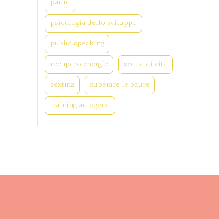
paure
psicologia dello sviluppo
public speaking
recupero energie
scelte di vita
sexting
superare le paure
training autogeno