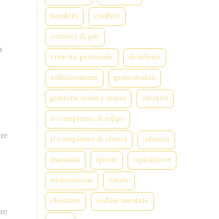
bambini
conflitti
conosci di più
a
crescita personale
desiderio
esibizionismo
genitorialità
gestione ansia e stress
identità
il complesso di edipo
are
il complesso di elettra
infanzia
insonnia
ipnosi
ispirazione
motivazione
natale
obiettivo
ordine mentale
re