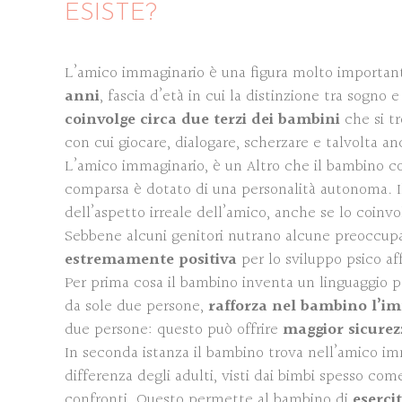
ESISTE?
L’amico immaginario è una figura molto importante
anni
, fascia d’età in cui la distinzione tra sog
coinvolge circa due terzi dei bambini
che si t
con cui giocare, dialogare, scherzare e talvolta an
L’amico immaginario, è un Altro che il bambino cos
comparsa è dotato di una personalità autonoma. 
dell’aspetto irreale dell’amico, anche se lo coinvo
Sebbene alcuni genitori nutrano alcune preoccupaz
estremamente positiva
per lo sviluppo psico af
Per prima cosa il bambino inventa un linguaggio p
da sole due persone,
rafforza nel bambino l’i
due persone: questo può offrire
maggior sicurez
In seconda istanza il bambino trova nell’amico im
differenza degli adulti, visti dai bimbi spesso co
confronti. Questo permette al bambino di
eserci