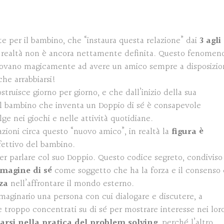
 per il bambino, che “instaura questa relazione” dai
3 agli
no e realtà non è ancora nettamente definita. Questo fenomen
rovano magicamente ad avere un amico sempre a disposizio
che arrabbiarsi!
truisce giorno per giorno, e che dall’inizio della sua
Il bambino che inventa un Doppio di sé è consapevole
lge nei giochi e nelle attività quotidiane.
ioni circa questo “nuovo amico”, in realtà la
figura è
fettivo del bambino.
er parlare col suo Doppio. Questo codice segreto, condiviso
mmagine di sé
come soggetto che ha la forza e il consenso 
za
nell’affrontare il mondo esterno.
maginario una persona con cui dialogare e discutere, a
me troppo concentrati su di sé per mostrare interesse nei lor
tarsi nella pratica del problem solving
, perché l’altro