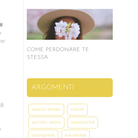
 8
o
ne
COME PERDONARE TE
STESSA.
ARGOMENTI
di
ama te stesso
amore
ascolto attivo
asseritività
o
autoipnosi
autostima